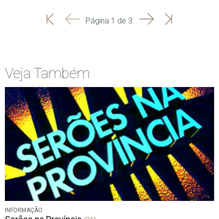
'
'
Seguinte
Última
Página 1 de 3
Início
Anterior
página
Veja Também
INFORMAÇÃO