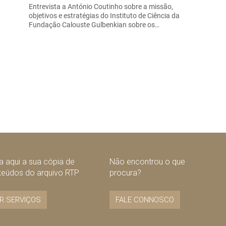
Entrevista a António Coutinho sobre a missão,
objetivos e estratégias do Instituto de Ciência da
Fundação Calouste Gulbenkian sobre os…
 aqui a sua cópia de
Não encontrou o que
teúdos do arquivo RTP
procura?
R SERVIÇOS
FALE CONNOSCO