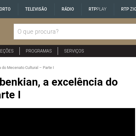
ORTO
TELEVISÃO
RÁDIO
RTP
PLAY
RTP ZI
LEÇÕES
PROGRAMAS
SERVIÇOS
 do Mecenato Cultural – Parte I
benkian, a excelência do
rte I