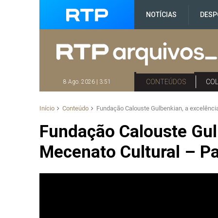
NOTÍCIAS
DESP
CONTEÚDOS
CO
8 Ago. 2026 | 3:51
Início
Conteúdo
Fundação Calouste Gulbenkian, a excelência
Fundação Calouste Gul
Mecenato Cultural – Pa