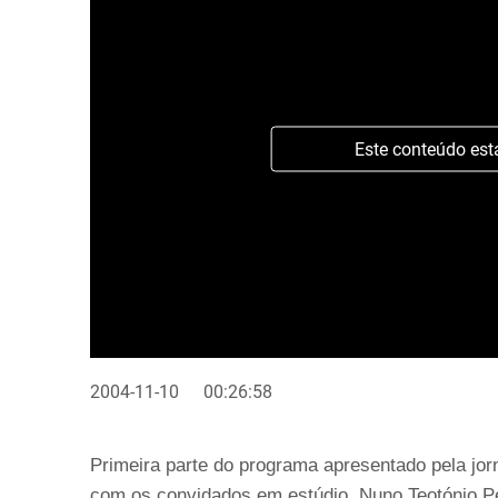
Este conteúdo est
2004-11-10
00:26:58
Primeira parte do programa apresentado pela jor
com os convidados em estúdio, Nuno Teotónio Pe