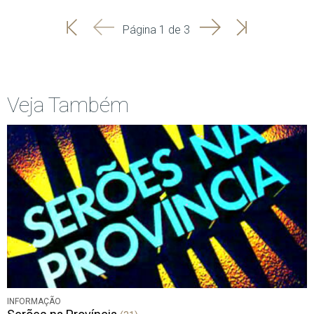
'
'
Seguinte
Última
Página 1 de 3
Início
Anterior
página
Veja Também
INFORMAÇÃO