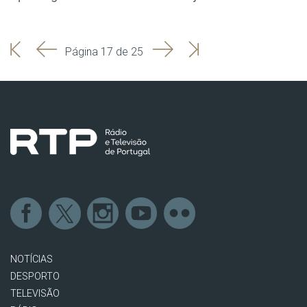
'
'
Seguinte
Última
Página 17 de 25
Início
Anterior
página
NOTÍCIAS
DESPORTO
TELEVISÃO