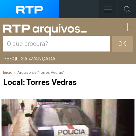
OK
PESQUISA AVANÇADA
Início
Arquivo de "Torres Vedras"
Local:
Torres Vedras