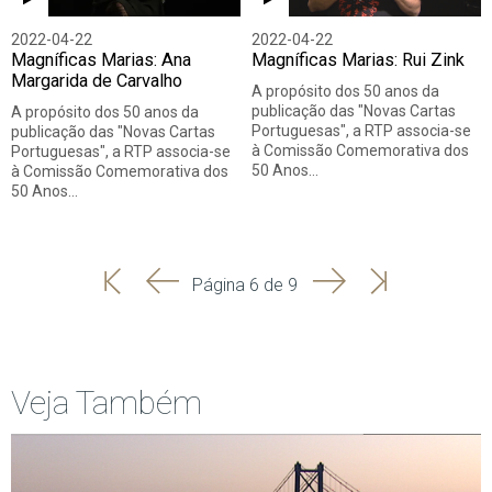
2022-04-22
2022-04-22
Magníficas Marias: Ana
Magníficas Marias: Rui Zink
Margarida de Carvalho
A propósito dos 50 anos da
publicação das "Novas Cartas
A propósito dos 50 anos da
Portuguesas", a RTP associa-se
publicação das "Novas Cartas
à Comissão Comemorativa dos
Portuguesas", a RTP associa-se
50 Anos…
à Comissão Comemorativa dos
50 Anos…
'
'
Seguinte
Última
Página 6 de 9
Início
Anterior
página
Veja Também