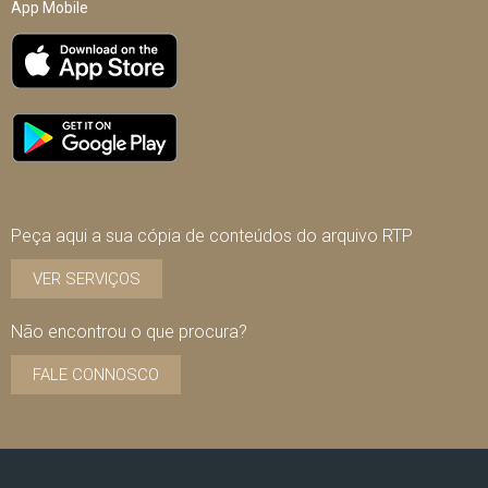
App Mobile
Peça aqui a sua cópia de conteúdos do arquivo RTP
VER SERVIÇOS
Não encontrou o que procura?
FALE CONNOSCO