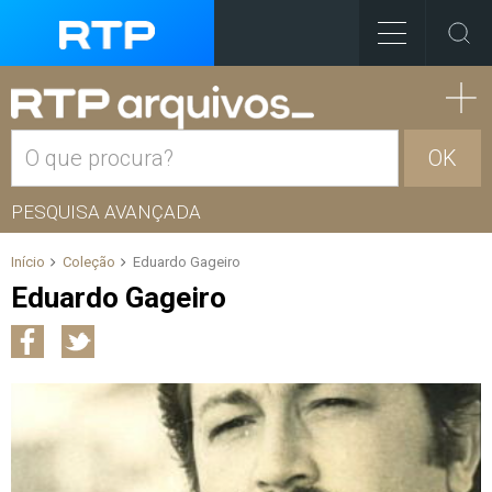
OK
PESQUISA AVANÇADA
Início
Coleção
Eduardo Gageiro
Eduardo Gageiro