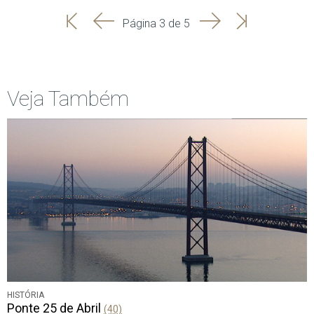
'
'
Seguinte
Última
Página 3 de 5
Início
Anterior
página
Veja Também
HISTÓRIA
Ponte 25 de Abril
(40)