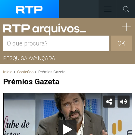
OK
PESQUISA AVANÇADA
Início
Conteúdo
Prémios Gazeta
Prémios Gazeta