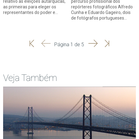
relativo às eleições autárquicas,
percurso profissional dos
as primeiras para eleger os
repórteres fotográficos Alfredo
representantes do poder e…
Cunha e Eduardo Gageiro, dois
de fotógrafos portugueses…
'
'
Seguinte
Última
Página 1 de 5
Início
Anterior
página
Veja Também