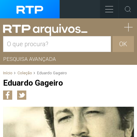
OK
PESQUISA AVANÇADA
Início
Coleção
Eduardo Gageiro
Eduardo Gageiro