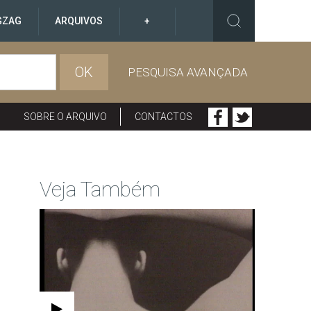
GZAG
ARQUIVOS
+
OK
PESQUISA AVANÇADA
SOBRE O ARQUIVO
CONTACTOS
Veja Também