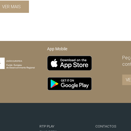
VER MAIS
App Mobile
Peça
con
VE
RTP PLAY
CONTACTOS