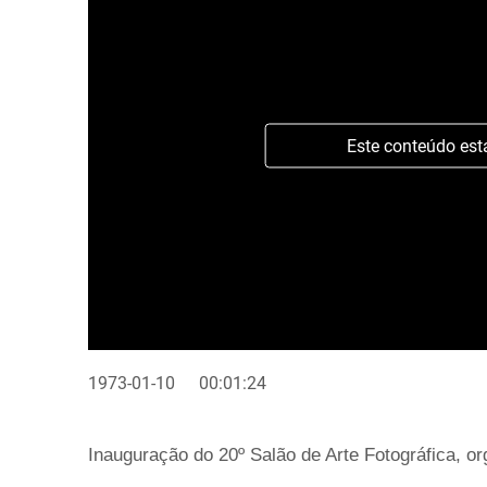
Este conteúdo est
1973-01-10
00:01:24
Inauguração do 20º Salão de Arte Fotográfica, or