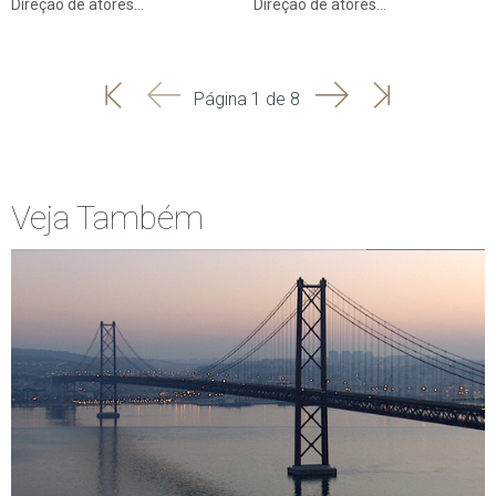
Direção de atores…
Direção de atores…
'
'
Seguinte
Última
Página 1 de 8
Início
Anterior
página
Veja Também