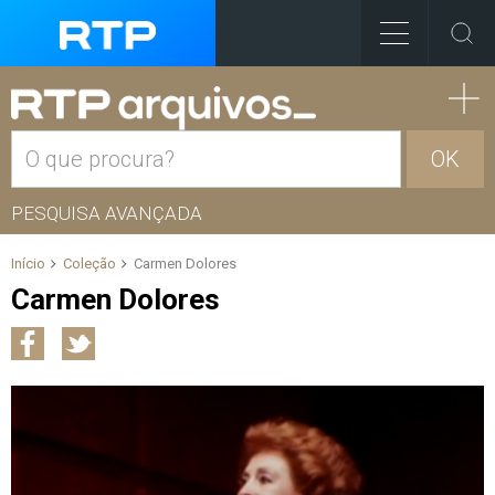
OK
PESQUISA AVANÇADA
Início
Coleção
Carmen Dolores
Carmen Dolores