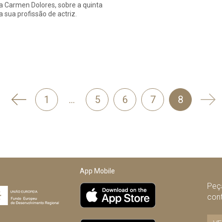
 a Carmen Dolores, sobre a quinta
 sua profissão de actriz.
'
Seg
1
…
5
6
7
8
Anterior
App Mobile
Peça
con