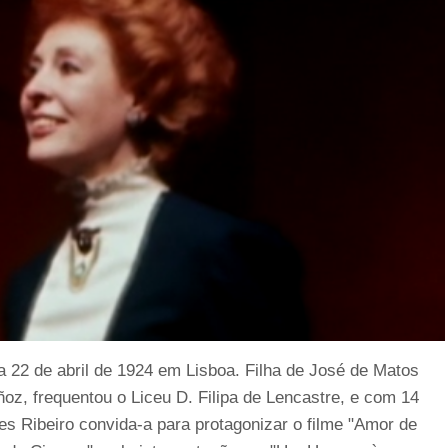
22 de abril de 1924 em Lisboa. Filha de José de Matos
z, frequentou o Liceu D. Filipa de Lencastre, e com 14
s Ribeiro convida-a para protagonizar o filme "Amor de