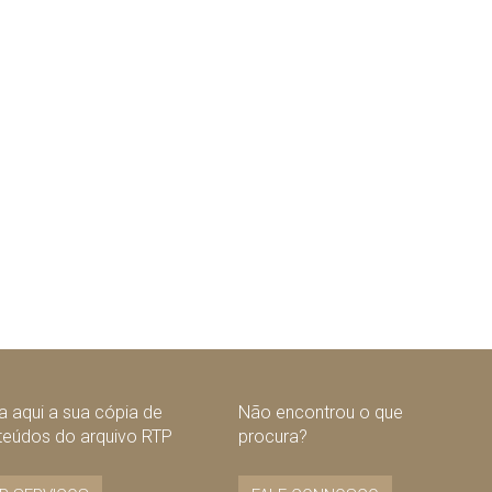
uinte
 aqui a sua cópia de
Não encontrou o que
teúdos do arquivo RTP
procura?