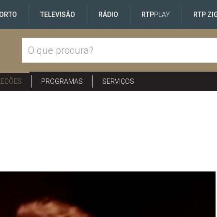
ORTO
TELEVISÃO
RÁDIO
RTP
PLAY
RTP ZI
LEÇÕES
PROGRAMAS
SERVIÇOS