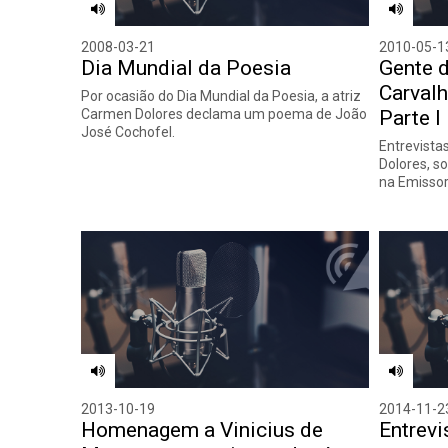
2008-03-21
2010-05-1
Dia Mundial da Poesia
Gente d
Carval
Por ocasião do Dia Mundial da Poesia, a atriz
Carmen Dolores declama um poema de João
Parte I
José Cochofel.
Entrevista
Dolores, so
na Emissor
2013-10-19
2014-11-2
Homenagem a Vinicius de
Entrevi