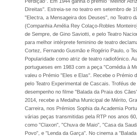
Perdição". Em 1944 ganha o prémio "Melhor Atr
Direitas". Estreia-se no teatro em setembro de
"Electra, a Mensageira dos Deuses", no Teatro d
(Companhia Amélia Rey Colaço-Robles Monteiro)
de Sempre, de Gino Saviotti, e pelo Teatro Naci
para melhor intérprete feminino de teatro decla
Cortez, Fernando Gusmão e Rogério Paulo, o Te
Popularidade como atriz de teatro radiofónico. A
portugueses em 1983 com a peça "Comédia à Moda 
valeu o Prémio "Eles e Elas". Recebe o Prémio d
pelo Teatro Experimental de Cascais. Troféus de
desempenho no filme "Balada da Praia dos Cães"
2014, recebe a Medalha Municipal de Mérito, Gr
Carreira, nos Prémios Sophia da Academia Portu
várias peças transmitidas pela RTP nos anos 60,
como "Claxon", "Chuva de Maio", "Casa da Sauda
Povo", e "Lenda da Garça". No cinema a "Balada 