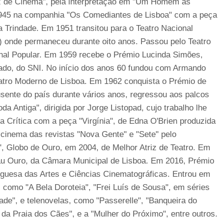
iz de Cinema", pela interpretação em "Um Homem às
 1945 na companhia "Os Comediantes de Lisboa" com a peça
a Trindade. Em 1951 transitou para o Teatro Nacional
 onde permaneceu durante oito anos. Passou pelo Teatro
onal Popular. Em 1959 recebe o Prémio Lucinda Simões,
mado, do SNI. No início dos anos 60 fundou com Armando
atro Moderno de Lisboa. Em 1962 conquista o Prémio de
usente do país durante vários anos, regressou aos palcos
Antiga", dirigida por Jorge Listopad, cujo trabalho lhe
a Crítica com a peça "Virgínia", de Edna O'Brien produzida
 cinema das revistas "Nova Gente" e "Sete" pelo
, Globo de Ouro, em 2004, de Melhor Atriz de Teatro. Em
au Ouro, da Câmara Municipal de Lisboa. Em 2016, Prémio
guesa das Artes e Ciências Cinematográficas. Entrou em
 como "A Bela Doroteia", "Frei Luís de Sousa", em séries
de", e telenovelas, como "Passerelle", "Banqueira do
da Praia dos Cães", e a "Mulher do Próximo", entre outros.