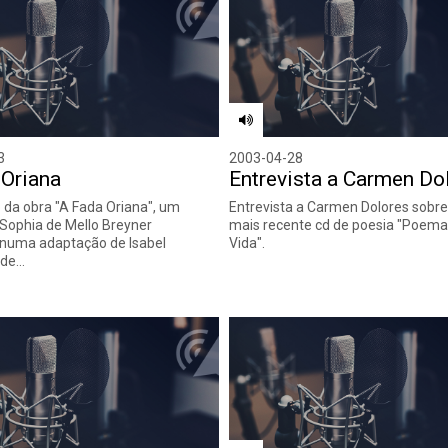
3
2003-04-28
 Oriana
Entrevista a Carmen Do
da obra "A Fada Oriana", um
Entrevista a Carmen Dolores sobre
e Sophia de Mello Breyner
mais recente cd de poesia "Poema
 numa adaptação de Isabel
Vida".
 de…