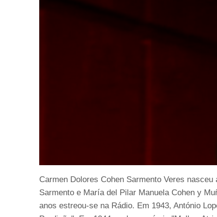
Carmen Dolores Cohen Sarmento Veres nasceu a 
Sarmento e María del Pilar Manuela Cohen y Muño
anos estreou-se na Rádio. Em 1943, António Lope