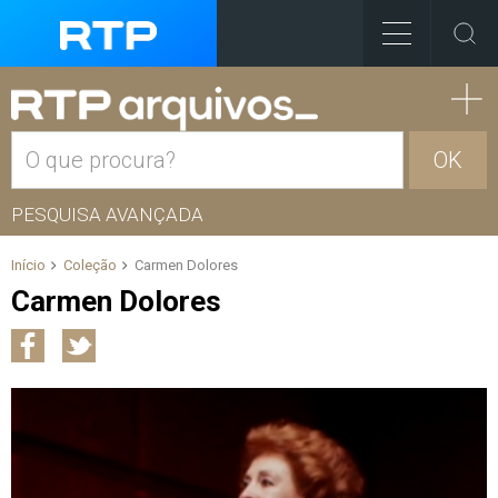
OK
PESQUISA AVANÇADA
Início
Coleção
Carmen Dolores
Carmen Dolores