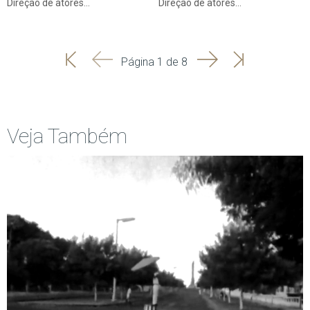
Direção de atores…
Direção de atores…
'
'
Seguinte
Última
Página 1 de 8
Início
Anterior
página
Veja Também