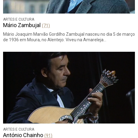
ARTES E CULTURA
Mário Zambujal
(71)
Mário Joaquim Marvão Gordilho Zambujal nasceu no dia 5 de março
de 1936 em Moura, no Alentejo. Viveu na Amareleja…
ARTES E CULTURA
António Chainho
(91)