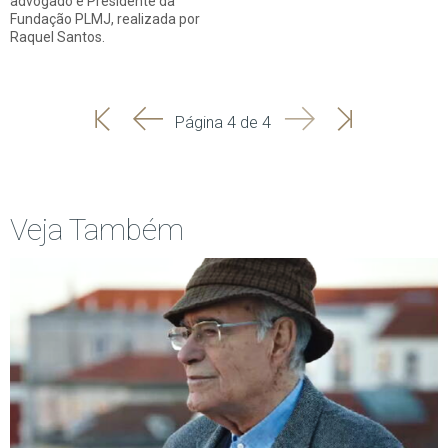
advogado e Presidente da
Fundação PLMJ, realizada por
Raquel Santos.
'
'
Seguinte
Última
Página 4 de 4
Início
Anterior
página
Veja Também