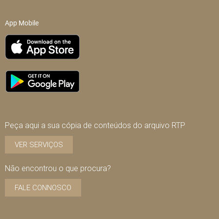
App Mobile
Peça aqui a sua cópia de conteúdos do arquivo RTP
VER SERVIÇOS
Não encontrou o que procura?
FALE CONNOSCO