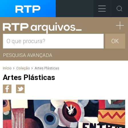
OK
PESQUISA AVANÇADA
Início
Coleção
Artes Plásticas
Artes Plásticas