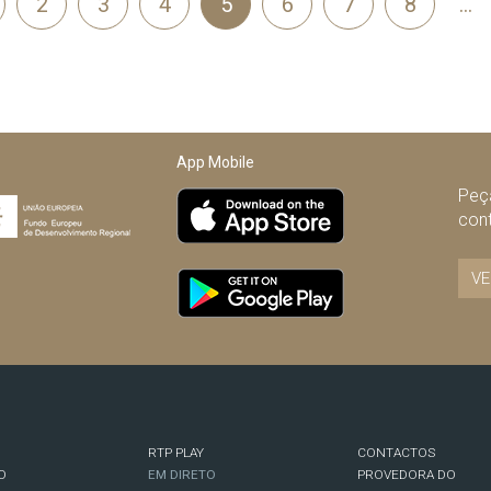
2
3
4
5
6
7
8
…
App Mobile
Peça
con
VE
RTP PLAY
CONTACTOS
O
EM DIRETO
PROVEDORA DO