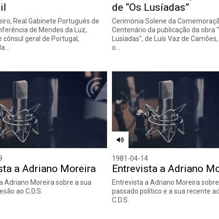
il
de “Os Lusíadas”
eiro, Real Gabinete Português de
Cerimónia Solene da Comemoraçã
onferência de Mendes da Luz,
Centenário da publicação da obra 
 cônsul geral de Portugal,
Lusíadas", de Luís Vaz de Camões,
da…
o…
9
1981-04-14
sta a Adriano Moreira
Entrevista a Adriano Mo
 a Adriano Moreira sobre a sua
Entrevista a Adriano Moreira sobre
esão ao C.D.S.
passado político e a sua recente 
C.D.S.