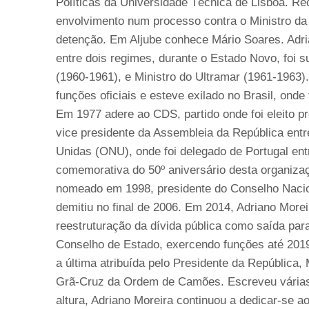
Políticas da Universidade Técnica de Lisboa. 
envolvimento num processo contra o Ministro da
detenção. Em Aljube conhece Mário Soares. Adria
entre dois regimes, durante o Estado Novo, foi 
(1960-1961), e Ministro do Ultramar (1961-1963)
funções oficiais e esteve exilado no Brasil, onde
Em 1977 adere ao CDS, partido onde foi eleito p
vice presidente da Assembleia da República en
Unidas (ONU), onde foi delegado de Portugal entr
comemorativa do 50º aniversário desta organiza
nomeado em 1998, presidente do Conselho Nacion
demitiu no final de 2006. Em 2014, Adriano More
reestruturação da dívida pública como saída par
Conselho de Estado, exercendo funções até 2019.
a última atribuída pelo Presidente da República
Grã-Cruz da Ordem de Camões. Escreveu várias o
altura, Adriano Moreira continuou a dedicar-se a