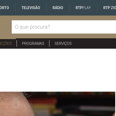
ORTO
TELEVISÃO
RÁDIO
RTP
PLAY
RTP ZI
LEÇÕES
PROGRAMAS
SERVIÇOS