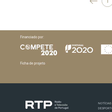
'
1
Anterior
Financiado por:
Ficha de projeto
NOTÍCIAS
DESPORT