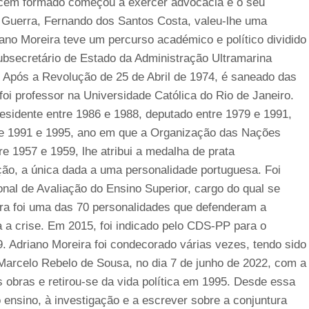
Recém formado começou a exercer advocacia e o seu
 Guerra, Fernando dos Santos Costa, valeu-lhe uma
no Moreira teve um percurso académico e político dividido
subsecretário de Estado da Administração Ultramarina
. Após a Revolução de 25 de Abril de 1974, é saneado das
 foi professor na Universidade Católica do Rio de Janeiro.
residente entre 1986 e 1988, deputado entre 1979 e 1991,
tre 1991 e 1995, ano em que a Organização das Nações
e 1957 e 1959, lhe atribui a medalha de prata
ção, a única dada a uma personalidade portuguesa. Foi
al de Avaliação do Ensino Superior, cargo do qual se
ira foi uma das 70 personalidades que defenderam a
a a crise. Em 2015, foi indicado pelo CDS-PP para o
 Adriano Moreira foi condecorado várias vezes, tendo sido
, Marcelo Rebelo de Sousa, no dia 7 de junho de 2022, com a
bras e retirou-se da vida política em 1995. Desde essa
o ensino, à investigação e a escrever sobre a conjuntura