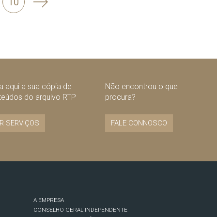
Seguinte
10
 aqui a sua cópia de
Não encontrou o que
teúdos do arquivo RTP
procura?
R SERVIÇOS
FALE CONNOSCO
A EMPRESA
CONSELHO GERAL INDEPENDENTE