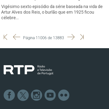
Vigésimo sexto episódio da série baseada na vida de
Artur Alves dos Reis, o burlão que em 1925 ficou
célebre…
'
'
Seguinte
Última
Página 11006 de 13883
Início
Anterior
página