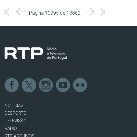
'
'
Seguinte
Última
Página 10995 de 13862
Início
Anterior
página
NOTÍCIAS
DESPORTO
TELEVISÃO
RÁDIO
RTP ARQUIVOS