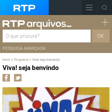
OK
PESQUISA AVANÇADA
Início
Programa
Viva! seja benvindo
Viva! seja benvindo