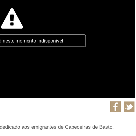
á neste momento indisponível
dedicado aos emigrantes de Cabeceiras de Basto.