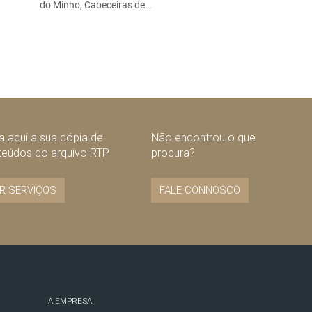
do Minho, Cabeceiras de…
 aqui a sua cópia de
Não encontrou o que
teúdos do arquivo RTP
procura?
R SERVIÇOS
FALE CONNOSCO
A EMPRESA