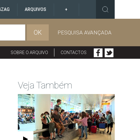
GZAG
ARQUIVOS
+
OK
PESQUISA AVANÇADA
SOBRE O ARQUIVO
CONTACTOS
Veja Também