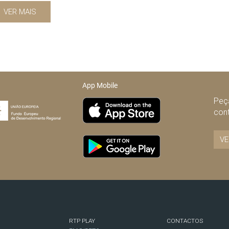
VER MAIS
App Mobile
Peça
con
VE
RTP PLAY
CONTACTOS