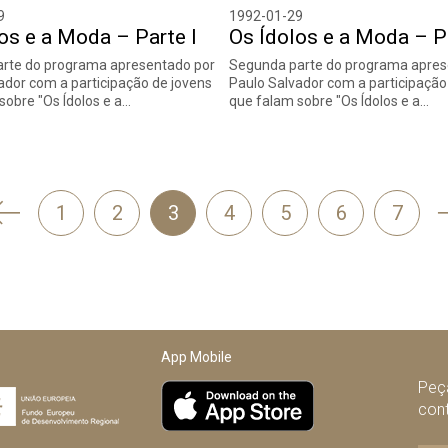
9
1992-01-29
os e a Moda – Parte I
Os Ídolos e a Moda – Pa
arte do programa apresentado por
Segunda parte do programa apres
ador com a participação de jovens
Paulo Salvador com a participação
sobre "Os Ídolos e a…
que falam sobre "Os Ídolos e a…
'
1
2
3
4
5
6
7
Anterior
App Mobile
Peça
con