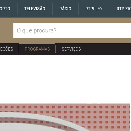
ORTO
TELEVISÃO
RÁDIO
RTP
PLAY
RTP ZI
LEÇÕES
PROGRAMAS
SERVIÇOS