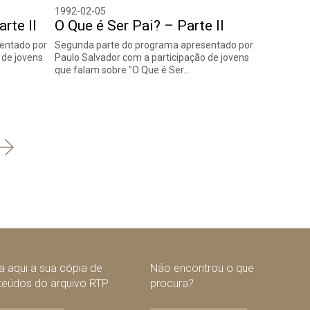
1992-02-05
rte II
O Que é Ser Pai? – Parte II
entado por
Segunda parte do programa apresentado por
 de jovens
Paulo Salvador com a participação de jovens
que falam sobre "O Que é Ser…
Seguinte
 aqui a sua cópia de
Não encontrou o que
teúdos do arquivo RTP
procura?