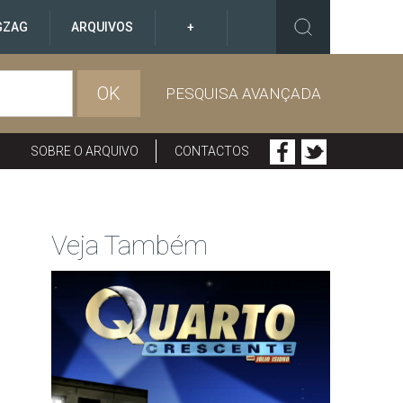
GZAG
ARQUIVOS
+
OK
PESQUISA AVANÇADA
SOBRE O ARQUIVO
CONTACTOS
Veja Também