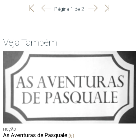
'
'
Seguinte
Última
Página 1 de 2
Início
Anterior
página
Veja Também
FICÇÃO
As Aventuras de Pasquale
(6)