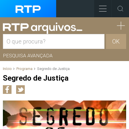
OK
PESQUISA AVANÇADA
Início
Programa
Segredo de Justiça
Segredo de Justiça