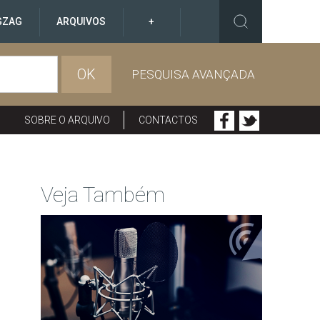
GZAG
ARQUIVOS
+
OK
PESQUISA AVANÇADA
SOBRE O ARQUIVO
CONTACTOS
Veja Também