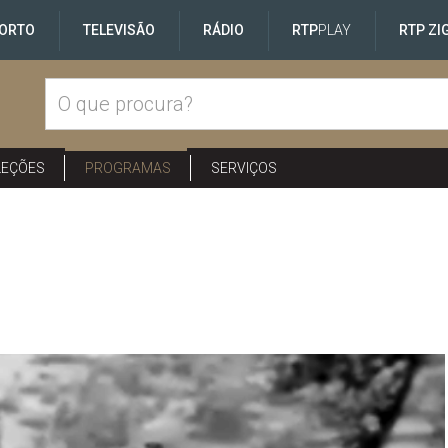
ORTO
TELEVISÃO
RÁDIO
RTP
PLAY
RTP ZI
LEÇÕES
PROGRAMAS
SERVIÇOS