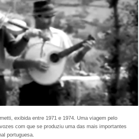
metti, exibida entre 1971 e 1974. Uma viagem pelo
 vozes com que se produziu uma das mais importantes
nal portuguesa.