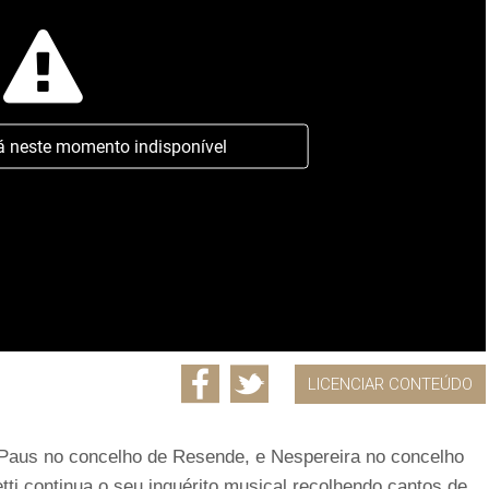
á neste momento indisponível
LICENCIAR CONTEÚDO
 Paus no concelho de Resende, e Nespereira no concelho
tti continua o seu inquérito musical recolhendo cantos de