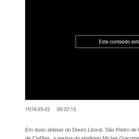
Este conteúdo est
1974-05-02
00:32:15
Em duas aldeias do Douro Litoral, São Pedro de
de Cinfães, a equipa do etnólogo Michel Giacome