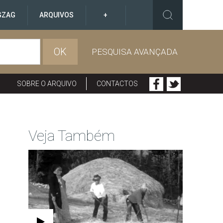
GZAG
ARQUIVOS
+
OK
PESQUISA AVANÇADA
SOBRE O ARQUIVO
CONTACTOS
Veja Também