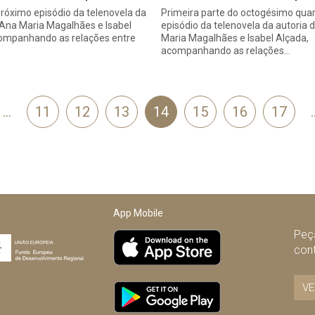
róximo episódio da telenovela da
Primeira parte do octogésimo qua
 Ana Maria Magalhães e Isabel
episódio da telenovela da autoria 
companhando as relações entre
Maria Magalhães e Isabel Alçada,
acompanhando as relações…
…
11
12
13
14
15
16
17
App Mobile
Peça
con
VE