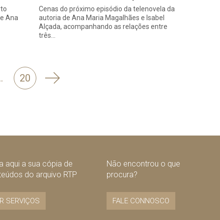
rto
Cenas do próximo episódio da telenovela da
de Ana
autoria de Ana Maria Magalhães e Isabel
Alçada, acompanhando as relações entre
três…
Seguinte
…
20
 aqui a sua cópia de
Não encontrou o que
teúdos do arquivo RTP
procura?
R SERVIÇOS
FALE CONNOSCO