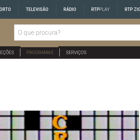
ORTO
TELEVISÃO
RÁDIO
RTP
PLAY
RTP ZI
LEÇÕES
PROGRAMAS
SERVIÇOS