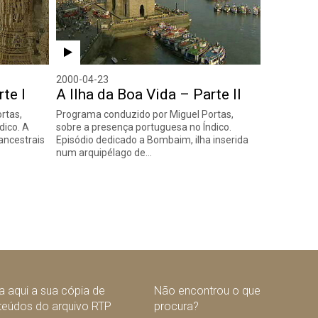
2000-04-23
te I
A Ilha da Boa Vida – Parte II
rtas,
Programa conduzido por Miguel Portas,
dico. A
sobre a presença portuguesa no Índico.
ancestrais
Episódio dedicado a Bombaim, ilha inserida
num arquipélago de…
 aqui a sua cópia de
Não encontrou o que
teúdos do arquivo RTP
procura?