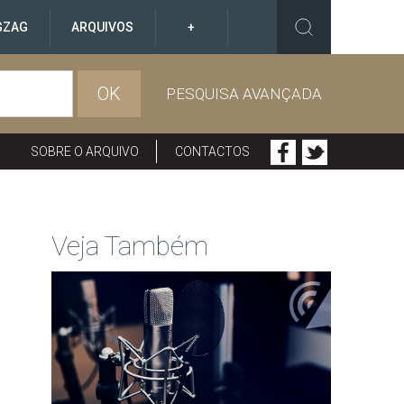
GZAG
ARQUIVOS
+
OK
PESQUISA AVANÇADA
SOBRE O ARQUIVO
CONTACTOS
Veja Também