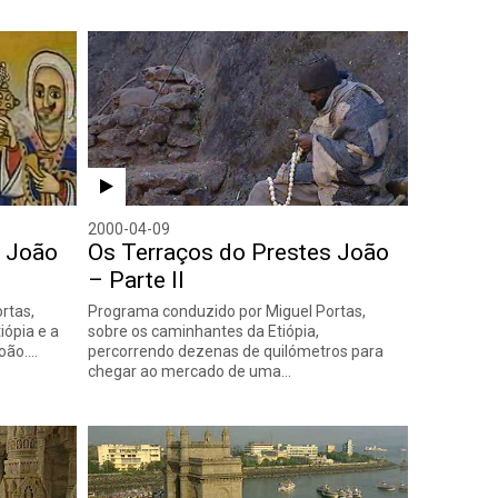
2000-04-09
s João
Os Terraços do Prestes João
– Parte II
rtas,
Programa conduzido por Miguel Portas,
iópia e a
sobre os caminhantes da Etiópia,
João.…
percorrendo dezenas de quilómetros para
chegar ao mercado de uma…