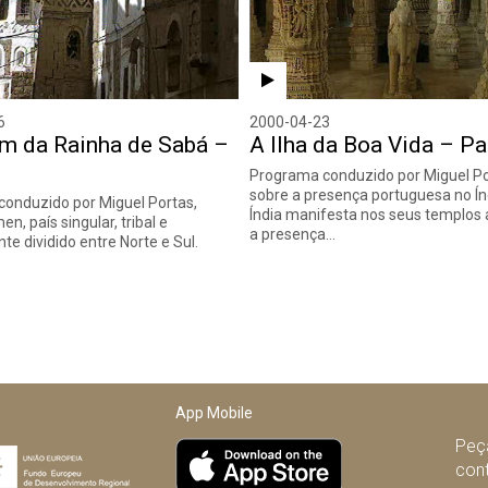
6
2000-04-23
im da Rainha de Sabá –
A Ilha da Boa Vida – Par
Programa conduzido por Miguel Po
sobre a presença portuguesa no Ín
onduzido por Miguel Portas,
Índia manifesta nos seus templos 
en, país singular, tribal e
a presença…
te dividido entre Norte e Sul.
…
App Mobile
Peça
con