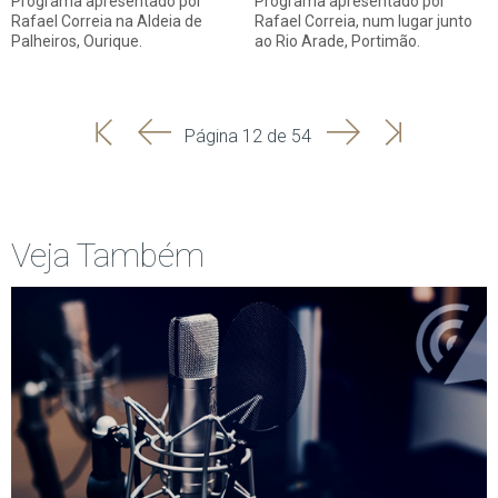
Programa apresentado por
Programa apresentado por
Rafael Correia na Aldeia de
Rafael Correia, num lugar junto
Palheiros, Ourique.
ao Rio Arade, Portimão.
'
'
Seguinte
Última
Página 12 de 54
Início
Anterior
página
Veja Também