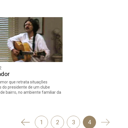
2
ador
umor que retrata situações
s do presidente de um clube
 de bairro, no ambiente familiar da
'
Seguinte
1
2
3
4