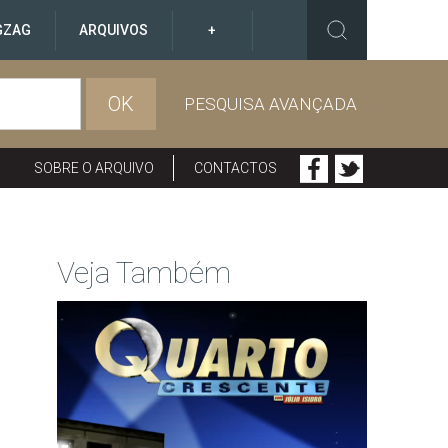
GZAG
ARQUIVOS
+
OK
PESQUISA AVANÇADA
SOBRE O ARQUIVO
CONTACTOS
Veja Também