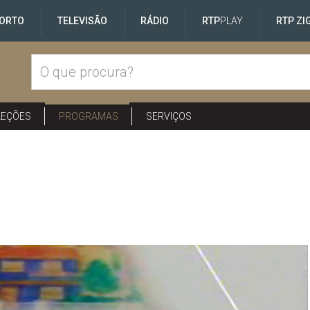
ORTO
TELEVISÃO
RÁDIO
RTP
PLAY
RTP ZI
LEÇÕES
PROGRAMAS
SERVIÇOS