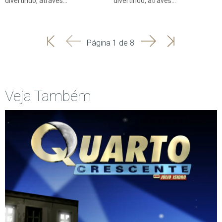
divertindo, através…
divertindo, através…
'
'
Seguinte
Última
Página 1 de 8
Início
Anterior
página
Veja Também