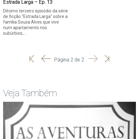
Estrada Larga – Ep. 13
Décimo terceiro episódio da série
de ficção "Estrada Larga" sobre a
família Sousa Alves que vive
num apartamento nos
subúrbios,…
'
'
Seguinte
Última
Página 2 de 2
Início
Anterior
página
Veja Também