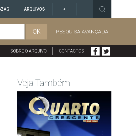
GZAG
ARQUIVOS
+
OK
PESQUISA AVANÇADA
SOBRE O ARQUIVO
CONTACTOS
Veja Também