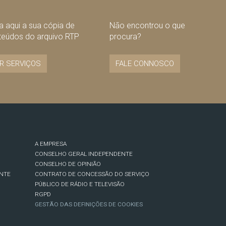
 aqui a sua cópia de
Não encontrou o que
teúdos do arquivo RTP
procura?
R SERVIÇOS
FALE CONNOSCO
A EMPRESA
CONSELHO GERAL INDEPENDENTE
CONSELHO DE OPINIÃO
NTE
CONTRATO DE CONCESSÃO DO SERVIÇO
PÚBLICO DE RÁDIO E TELEVISÃO
RGPD
GESTÃO DAS DEFINIÇÕES DE COOKIES