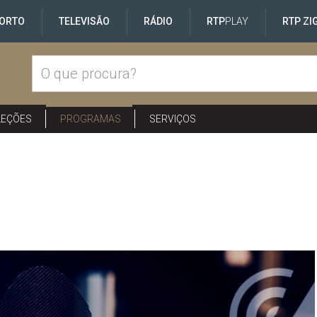
ORTO
TELEVISÃO
RÁDIO
RTP
PLAY
RTP ZI
LEÇÕES
PROGRAMAS
SERVIÇOS