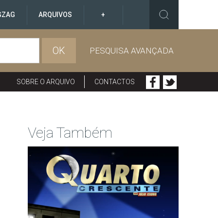
GZAG
ARQUIVOS
+
OK
PESQUISA AVANÇADA
SOBRE O ARQUIVO
CONTACTOS
Veja Também