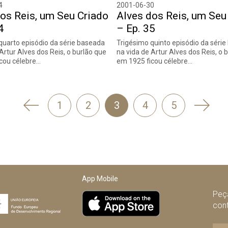
4
2001-06-30
os Reis, um Seu Criado
Alves dos Reis, um Seu
4
– Ep. 35
quarto episódio da série baseada
Trigésimo quinto episódio da séri
Artur Alves dos Reis, o burlão que
na vida de Artur Alves dos Reis, o 
cou célebre…
em 1925 ficou célebre…
'
Segui
1
2
3
4
5
Anterior
App Mobile
Peça
con