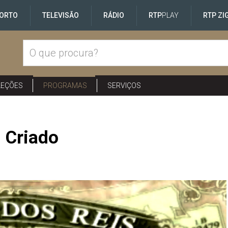
ORTO
TELEVISÃO
RÁDIO
RTP
PLAY
RTP ZI
LEÇÕES
PROGRAMAS
SERVIÇOS
 Criado