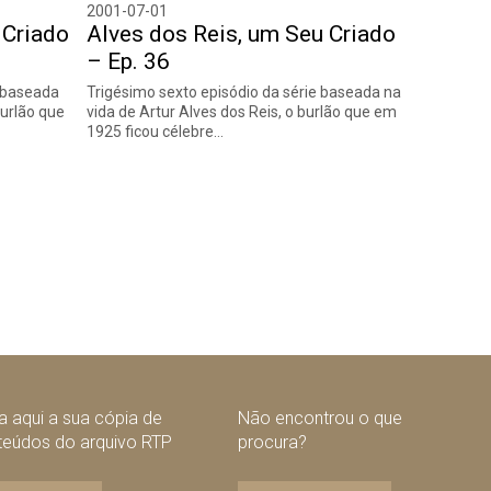
2001-07-01
 Criado
Alves dos Reis, um Seu Criado
– Ep. 36
e baseada
Trigésimo sexto episódio da série baseada na
burlão que
vida de Artur Alves dos Reis, o burlão que em
1925 ficou célebre…
nte
 aqui a sua cópia de
Não encontrou o que
teúdos do arquivo RTP
procura?