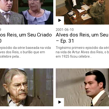
9
2001-06-10
os Reis, um Seu Criado
Alves dos Reis, um Seu
0
– Ep. 31
episódio da série baseada na vida
Trigésimo primeiro episódio da sé
lves dos Reis, o burlão que em
na vida de Artur Alves dos Reis, o 
 célebre pela…
em 1925 ficou célebre…