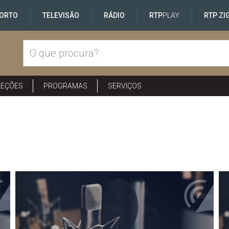
ORTO
TELEVISÃO
RÁDIO
RTP
PLAY
RTP ZI
LEÇÕES
PROGRAMAS
SERVIÇOS