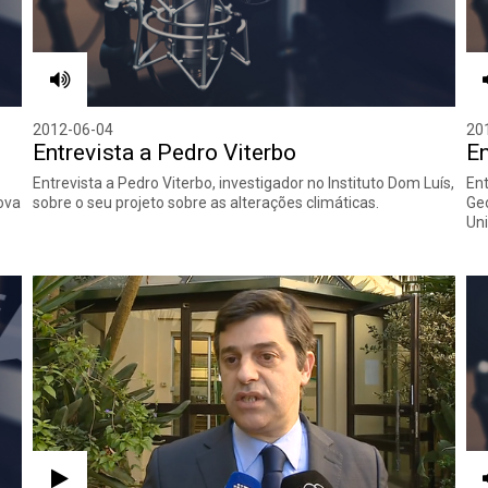
2012-06-04
20
Entrevista a Pedro Viterbo
En
Entrevista a Pedro Viterbo, investigador no Instituto Dom Luís,
Ent
Nova
sobre o seu projeto sobre as alterações climáticas.
Geo
Uni