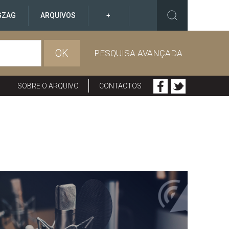
GZAG
ARQUIVOS
+
OK
PESQUISA AVANÇADA
SOBRE O ARQUIVO
CONTACTOS