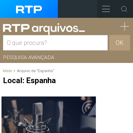
OK
PESQUISA AVANÇADA
Início
Arquivo de "Espanha"
Local:
Espanha