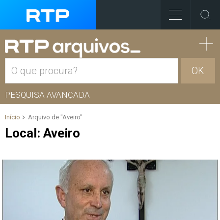
OK
PESQUISA AVANÇADA
Início
Arquivo de "Aveiro"
Local:
Aveiro