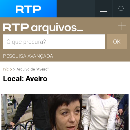
OK
PESQUISA AVANÇADA
Início
Arquivo de "Aveiro"
Local:
Aveiro