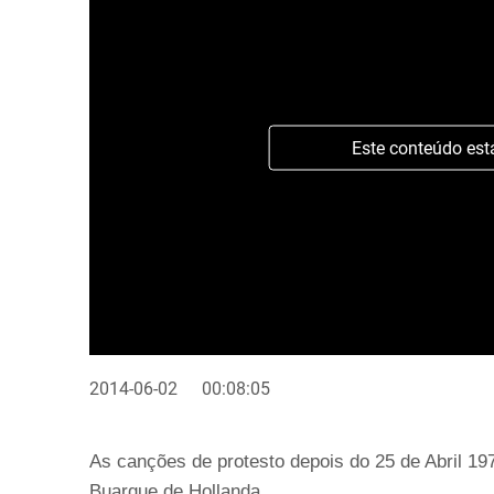
Este conteúdo est
2014-06-02
00:08:05
As canções de protesto depois do 25 de Abril 19
Buarque de Hollanda.