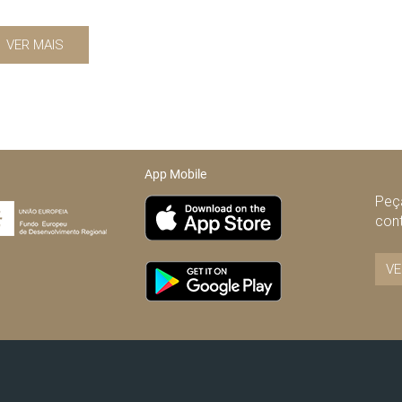
VER MAIS
App Mobile
Peça
con
VE