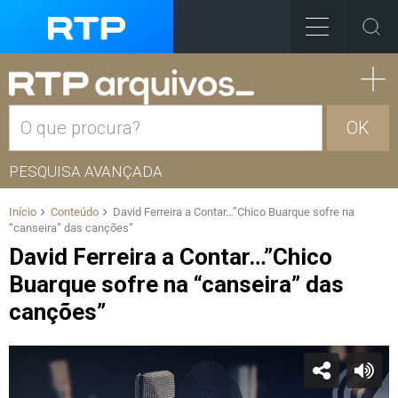
OK
PESQUISA AVANÇADA
Início
Conteúdo
David Ferreira a Contar…”Chico Buarque sofre na
“canseira” das canções”
David Ferreira a Contar…”Chico
Buarque sofre na “canseira” das
canções”