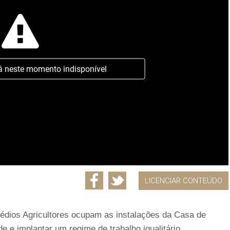
á neste momento indisponível
LICENCIAR CONTEÚDO
édios Agricultores ocupam as instalações da Casa de
e e implantar um regime de trabalho igualitário.