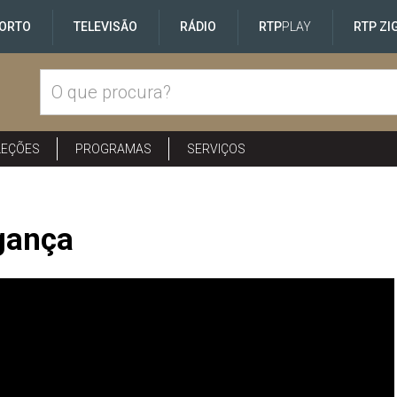
ORTO
TELEVISÃO
RÁDIO
RTP
PLAY
RTP ZI
LEÇÕES
PROGRAMAS
SERVIÇOS
gança