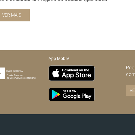
VER MAIS
App Mobile
Peça
con
VE