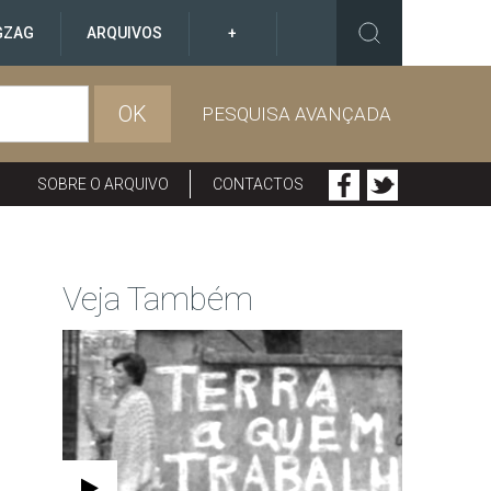
GZAG
ARQUIVOS
+
OK
PESQUISA AVANÇADA
SOBRE O ARQUIVO
CONTACTOS
Veja Também