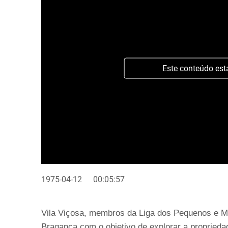
Este conteúdo est
1975-04-12
00:05:57
Vila Viçosa, membros da Liga dos Pequenos e M
Bragança com o objetivo de explorar a propriedad