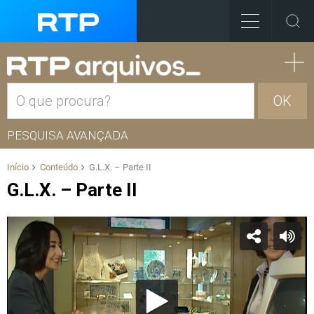
OK
PESQUISA AVANÇADA
Início
Conteúdo
G.L.X. – Parte II
G.L.X. – Parte II