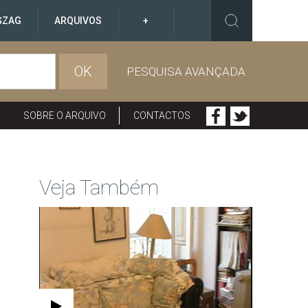
GZAG
ARQUIVOS
+
OK
PESQUISA AVANÇADA
SOBRE O ARQUIVO
CONTACTOS
Veja Também