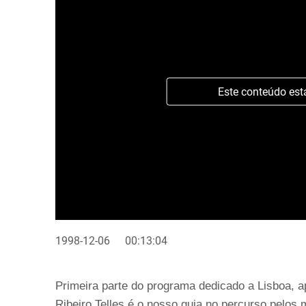
Este conteúdo est
1998-12-06
00:13:04
Primeira parte do programa dedicado a Lisboa, a
Ribeiro Telles é o nosso guia no percurso pelos 