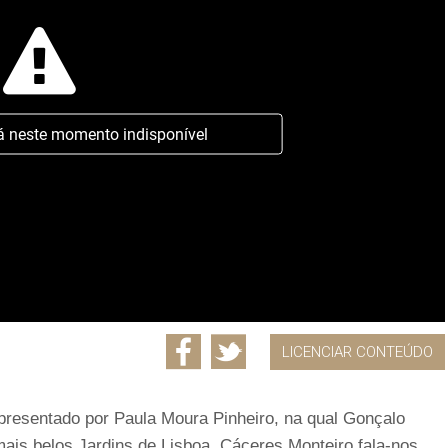
á neste momento indisponível
LICENCIAR CONTEÚDO
presentado por Paula Moura Pinheiro, na qual Gonçalo
mais belos Jardins de Lisboa. Cáceres Monteiro fala-nos