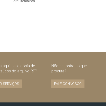
arquitetónicos…
 aqui a sua cópia de
Não encontrou o que
teúdos do arquivo RTP
procura?
R SERVIÇOS
FALE CONNOSCO