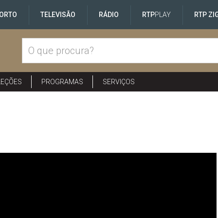
ORTO
TELEVISÃO
RÁDIO
RTP
PLAY
RTP ZI
LEÇÕES
PROGRAMAS
SERVIÇOS