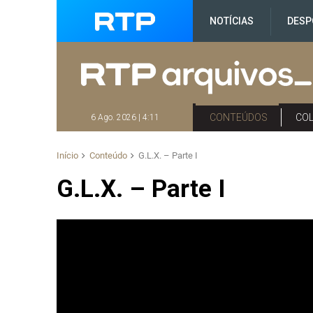
NOTÍCIAS
DESP
CONTEÚDOS
CO
6 Ago. 2026 | 4:11
Início
Conteúdo
G.L.X. – Parte I
G.L.X. – Parte I