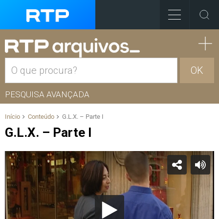
OK
PESQUISA AVANÇADA
Início
Conteúdo
G.L.X. – Parte I
G.L.X. – Parte I