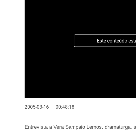
Este conteúdo est
2005-03-16
00:48:18
Entrevista a Vera Sampaio Lemos, dramaturga, s