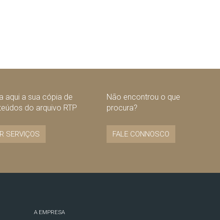
 aqui a sua cópia de
Não encontrou o que
teúdos do arquivo RTP
procura?
R SERVIÇOS
FALE CONNOSCO
A EMPRESA