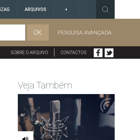
GZAG
ARQUIVOS
+
OK
PESQUISA AVANÇADA
SOBRE O ARQUIVO
CONTACTOS
Veja Também