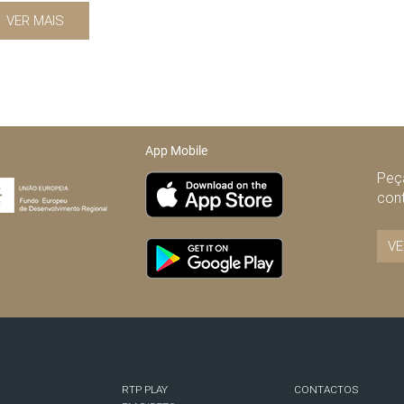
VER MAIS
App Mobile
Peça
con
VE
RTP PLAY
CONTACTOS