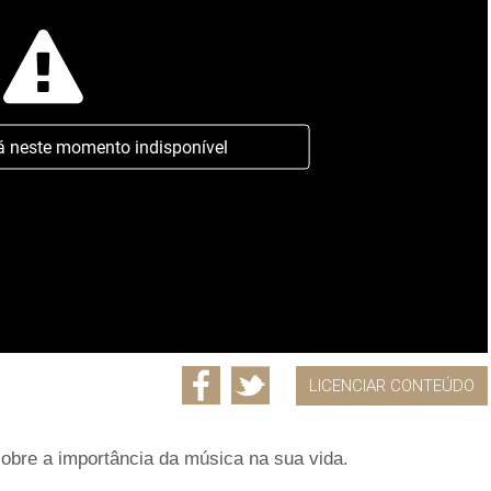
á neste momento indisponível
LICENCIAR CONTEÚDO
obre a importância da música na sua vida.