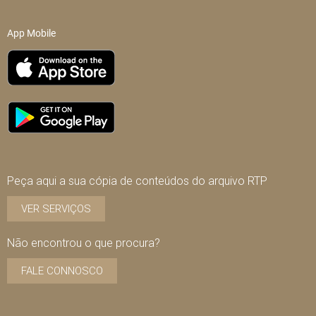
App Mobile
Peça aqui a sua cópia de conteúdos do arquivo RTP
VER SERVIÇOS
Não encontrou o que procura?
FALE CONNOSCO