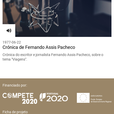
1977-06-22
Crónica de Fernando Assis Pacheco
Crónica do escritor e jornalista Fernando Assis Pacheco, sobre o
tema "Viagens".
Financiado por:
Ficha de projeto