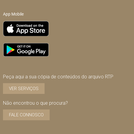
App Mobile
Peça aqui a sua cópia de conteúdos do arquivo RTP
VER SERVIÇOS
Não encontrou o que procura?
FALE CONNOSCO