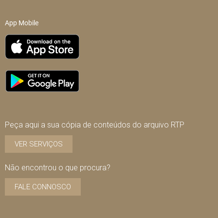
App Mobile
Peça aqui a sua cópia de conteúdos do arquivo RTP
VER SERVIÇOS
Não encontrou o que procura?
FALE CONNOSCO