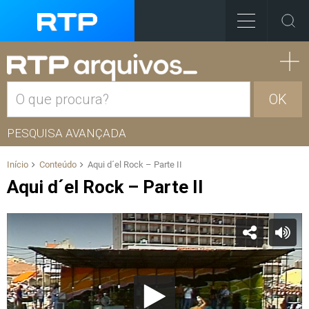
OK
PESQUISA AVANÇADA
Início
Conteúdo
Aqui d´el Rock – Parte II
Aqui d´el Rock – Parte II