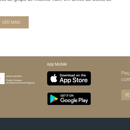
VER MAIS
App Mobile
Peça
con
VE