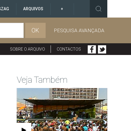
GZAG
ARQUIVOS
+
OK
PESQUISA AVANÇADA
SOBRE O ARQUIVO
CONTACTOS
Veja Também