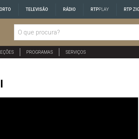
ORTO
TELEVISÃO
RÁDIO
RTP
PLAY
RTP ZI
LEÇÕES
PROGRAMAS
SERVIÇOS
I