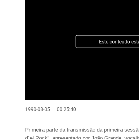
Este conteúdo est
1990-08-05
00:25:40
Primeira parte da transmissão da primeira sess
d´el Rock", apresentado por João Grande, vocali