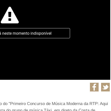
á neste momento indisponível
ão do "Primeiro Concurso de Música Moderna da RTP: Aqui
sta do grupo de música Táxi, em direto da Costa de